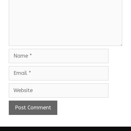
Name
Email
Website